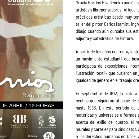
Gracia Barrios Rivadeneira nació en 
artistas y librepensadores. Al igua
prácticas artísticas desde muy tem
taller del pintor Carlos Isamitt. In
dibujo cuando aún cursaba sus estud
adjunta y catedrática de Pintura.
A partir de los años cuarenta, junt
un movimiento estudiantil que bus
participaba de exposiciones inte
ilustración, textil- que pusieron en
igualdad de género en el trabajo cre
En septiembre de 1973, la pintora 
hechos que siguieron al golpe de 
hasta 1983. En este periodo de d
matéricas y universales a formas s
acerca del exilio del cuerpo, el r
murales y carteles para sindicatos,
a los derechos humanos en Chile, a