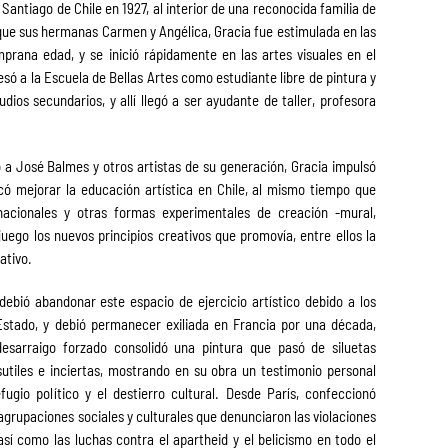
Santiago de Chile en 1927, al interior de una reconocida familia de
l que sus hermanas Carmen y Angélica, Gracia fue estimulada en las
prana edad, y se inició rápidamente en las artes visuales en el
gresó a la Escuela de Bellas Artes como estudiante libre de pintura y
ios secundarios, y allí llegó a ser ayudante de taller, profesora
o a José Balmes y otros artistas de su generación, Gracia impulsó
có mejorar la educación artística en Chile, al mismo tiempo que
rnacionales y otras formas experimentales de creación -mural,
 juego los nuevos principios creativos que promovía, entre ellos la
ativo.
debió abandonar este espacio de ejercicio artístico debido a los
Estado, y debió permanecer exiliada en Francia por una década,
esarraigo forzado consolidó una pintura que pasó de siluetas
utiles e inciertas, mostrando en su obra un testimonio personal
efugio político y el destierro cultural. Desde París, confeccionó
 agrupaciones sociales y culturales que denunciaron las violaciones
sí como las luchas contra el apartheid y el belicismo en todo el