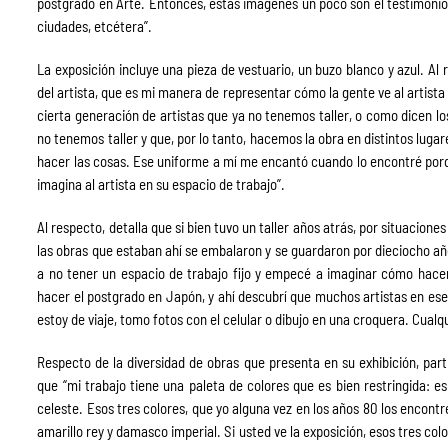
postgrado en Arte. Entonces, estas imágenes un poco son el testimonio
ciudades, etcétera”.
La exposición incluye una pieza de vestuario, un buzo blanco y azul. Al
del artista, que es mi manera de representar cómo la gente ve al artista 
cierta generación de artistas que ya no tenemos taller, o como dicen lo
no tenemos taller y que, por lo tanto, hacemos la obra en distintos lug
hacer las cosas. Ese uniforme a mí me encantó cuando lo encontré por
imagina al artista en su espacio de trabajo”.
Al respecto, detalla que si bien tuvo un taller años atrás, por situaciones 
las obras que estaban ahí se embalaron y se guardaron por dieciocho a
a no tener un espacio de trabajo fijo y empecé a imaginar cómo hacer
hacer el postgrado en Japón, y ahí descubrí que muchos artistas en ese
estoy de viaje, tomo fotos con el celular o dibujo en una croquera. Cualqui
Respecto de la diversidad de obras que presenta en su exhibición, parti
que “mi trabajo tiene una paleta de colores que es bien restringida: e
celeste. Esos tres colores, que yo alguna vez en los años 80 los encontr
amarillo rey y damasco imperial. Si usted ve la exposición, esos tres col