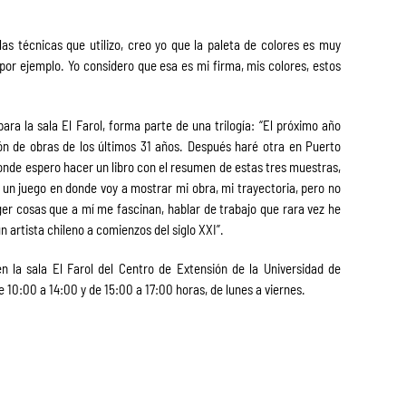
las técnicas que utilizo, creo yo que la paleta de colores es muy
 por ejemplo. Yo considero que esa es mi firma, mis colores, estos
ara la sala El Farol, forma parte de una trilogía: “El próximo año
ón de obras de los últimos 31 años. Después haré otra en Puerto
donde espero hacer un libro con el resumen de estas tres muestras,
r un juego en donde voy a mostrar mi obra, mi trayectoria, pero no
oger cosas que a mí me fascinan, hablar de trabajo que rara vez he
un artista chileno a comienzos del siglo XXI”.
n la sala El Farol del Centro de Extensión de la Universidad de
de 10:00 a 14:00 y de 15:00 a 17:00 horas, de lunes a viernes.