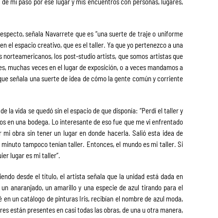
 de mi paso por ese lugar y mis encuentros con personas, lugares,
 respecto, señala Navarrete que es “una suerte de traje o uniforme
en el espacio creativo, que es el taller. Ya que yo pertenezco a una
s norteamericanos, los post-studio artists, que somos artistas que
ares, muchas veces en el lugar de exposición, o a veces mandamos a
que señala una suerte de idea de cómo la gente común y corriente
de la vida se quedó sin el espacio de que disponía: “Perdí el taller y
ños en una bodega. Lo interesante de eso fue que me vi enfrentado
 mi obra sin tener un lugar en donde hacerla. Salió esta idea de
 minuto tampoco tenían taller. Entonces, el mundo es mi taller. Si
er lugar es mi taller”.
endo desde el título, el artista señala que la unidad está dada en
s un anaranjado, un amarillo y una especie de azul tirando para el
é en un catálogo de pinturas Iris, recibían el nombre de azul moda,
ores están presentes en casi todas las obras, de una u otra manera,