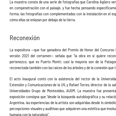
La muestra consta de una serie de fotografías que Carolina Agüero ve
en compenetración con el paisaje, y fue hecha pensando específicament
forma, las fotografías con complementadas con la instalación en el esp
cómo ellas se enlazan por debajo de la tierra.
Reconexión
La expositora —que fue ganadora del Premio de Honor del Concurso N
versión 2021 del certamen— señala que “la obra en sí quiere recon
pertenezco, que es Puerto Montt; casi la mayoría son de la Patagoni
reconectada también con las raíces de los árboles y de la conexión que 
El acto inaugural contó con la asistencia del rector de la Universid
Extensión y Comunicaciones de la UV, y Rafael Torres, director de la sa
Universidades Grupo de Montevideo, AUGM. La muestra fue presentad
exposición consigna que “desde la búsqueda autobiográfica y su relació
Argentina, las experiencias de la artista son adquiridas desde lo simból
percepciones visuales y auditivas que adquieren una estética que involucr
humana con la naturaleza”.