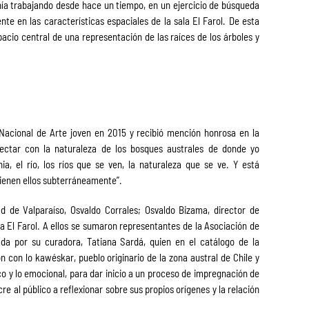
nía trabajando desde hace un tiempo, en un ejercicio de búsqueda
e en las características espaciales de la sala El Farol. De esta
acio central de una representación de las raíces de los árboles y
acional de Arte joven en 2015 y recibió mención honrosa en la
ectar con la naturaleza de los bosques australes de donde yo
a, el río, los ríos que se ven, la naturaleza que se ve. Y está
tienen ellos subterráneamente”.
ad de Valparaíso, Osvaldo Corrales; Osvaldo Bizama, director de
la El Farol. A ellos se sumaron representantes de la Asociación de
a por su curadora, Tatiana Sardá, quien en el catálogo de la
n con lo kawéskar, pueblo originario de la zona austral de Chile y
ico y lo emocional, para dar inicio a un proceso de impregnación de
e al público a reflexionar sobre sus propios orígenes y la relación